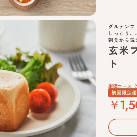
グルテンフ
しっとり、
朝食から気
玄米
ト
継続コース（
初回限定
￥1,5