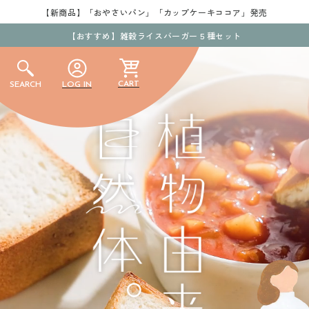
【新商品】「おやさいパン」「カップケーキココア」発売
【おすすめ】雑穀ライスバーガー５種セット
カ
CART
SEARCH
LOG IN
ー
ト